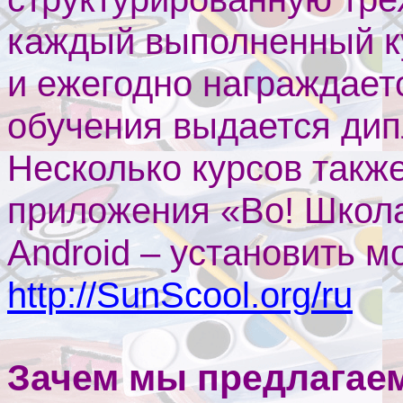
каждый выполненный ку
и ежегодно награждает
обучения выдается дип
Несколько курсов такж
приложения «Во! Школ
Android
– установить м
http
://
SunScool
.
org
/
ru
Зачем мы предлагае